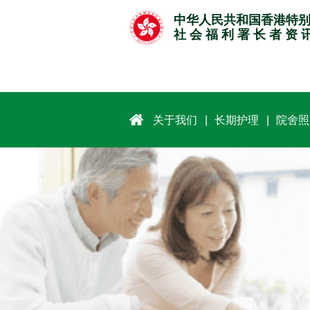
跳
中华人民共和国香港特
至
社 会 福 利 署 长 者 资 
主
要
内
容
关于我们
长期护理
院舍照