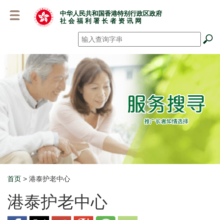
跳
中华人民共和国香港特别行政区政府
至
社 会 福 利 署 长 者 资 讯 网
主
要
搜寻
*
内
容
首页
> 港泰护老中心
Breadcrumb
港泰护老中心