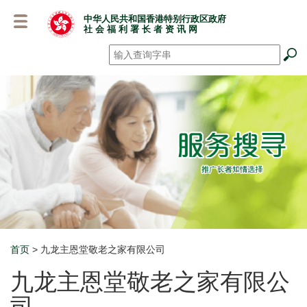
跳
中华人民共和国香港特别行政区政府
至
社 会 福 利 署 长 者 资 讯 网
主
要
搜寻
*
内
容
首页
> 九龙主恩堂敬老之家有限公司
Breadcrumb
九龙主恩堂敬老之家有限公
司