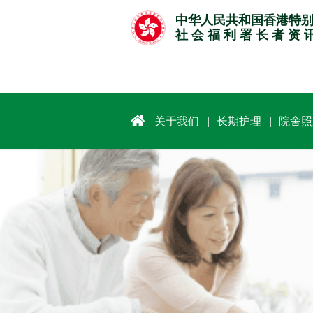
跳
中华人民共和国香港特
至
社 会 福 利 署 长 者 资 
主
要
内
容
关于我们
长期护理
院舍照