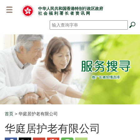
跳
中华人民共和国香港特别行政区政府
至
社 会 福 利 署 长 者 资 讯 网
主
要
搜寻
*
内
容
首页
> 华庭居护老有限公司
Breadcrumb
华庭居护老有限公司