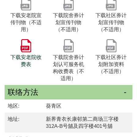
下载安老院宣
下载院舍券计
下载社区券计
传刊物（不适
划宣传刊物
划宣传刊物
用）
（不适用）
（不适用）
下载安老院收
下载院舍券计
下载社区券计
费表
划认可服务机
划附加资料
构收费表（不
（不适用）
适用）
联络方法
地区:
葵青区
地址:
新界青衣长康邨第二商场三字楼
312A-B号舖及四字楼401号舖