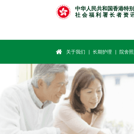
跳
中华人民共和国香港特
至
社 会 福 利 署 长 者 资 
主
要
内
容
关于我们
长期护理
院舍照