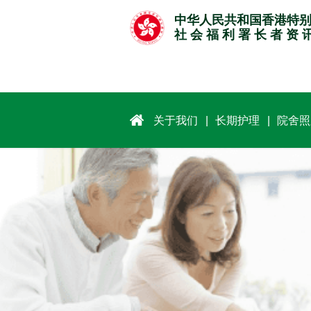
跳
中华人民共和国香港特
至
社 会 福 利 署 长 者 资 
主
要
内
容
关于我们
长期护理
院舍照