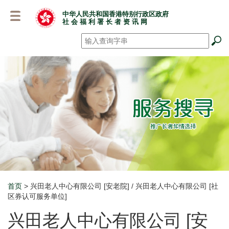
跳
中华人民共和国香港特别行政区政府
至
社 会 福 利 署 长 者 资 讯 网
主
要
搜寻
*
内
容
首页
> 兴田老人中心有限公司 [安老院] / 兴田老人中心有限公司 [社
Breadcrumb
区券认可服务单位]
兴田老人中心有限公司 [安