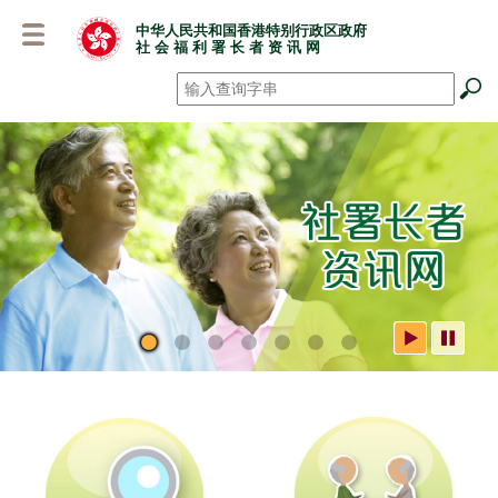
跳
中华人民共和国香港特别行政区政府
至
社 会 福 利 署 长 者 资 讯 网
主
要
搜寻
*
内
容
社署长者资讯网