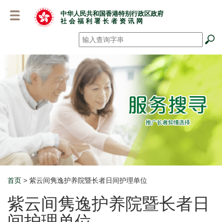
跳
中华人民共和国香港特别行政区政府
至
社 会 福 利 署 长 者 资 讯 网
主
要
搜寻
*
内
容
首页
> 紫云间隽逸护养院暨长者日间护理单位
Breadcrumb
紫云间隽逸护养院暨长者日
间护理单位