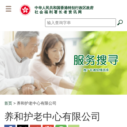
跳
中华人民共和国香港特别行政区政府
至
社 会 福 利 署 长 者 资 讯 网
主
要
搜寻
*
内
容
首页
> 养和护老中心有限公司
Breadcrumb
养和护老中心有限公司