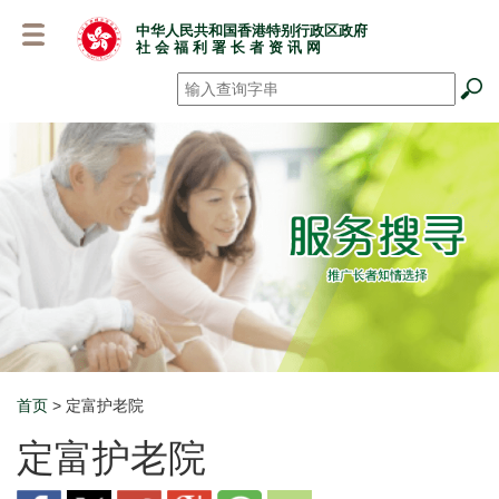
跳
中华人民共和国香港特别行政区政府
至
社 会 福 利 署 长 者 资 讯 网
主
要
搜寻
*
内
容
首页
> 定富护老院
Breadcrumb
定富护老院