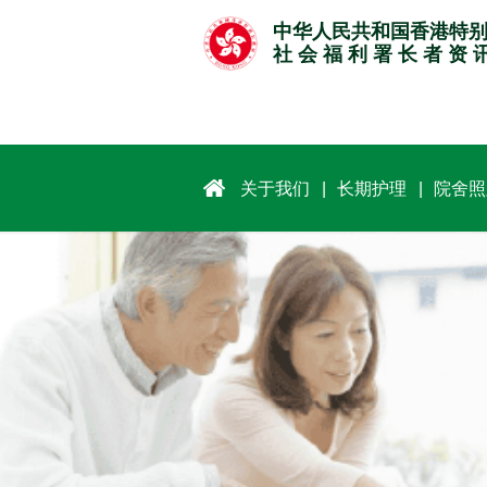
跳
中华人民共和国香港特
至
社 会 福 利 署 长 者 资 
主
要
内
容
关于我们
长期护理
院舍照