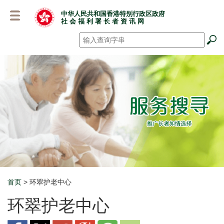
跳
中华人民共和国香港特别行政区政府
至
社 会 福 利 署 长 者 资 讯 网
主
要
搜寻
*
内
容
首页
> 环翠护老中心
Breadcrumb
环翠护老中心