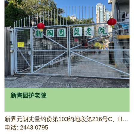
新陶园护老院
新界元朗丈量约份第103约地段第216号C、H分段及234号B(1)分段（亦称锦田高埔村118、119及120号）
电话: 2443 0795