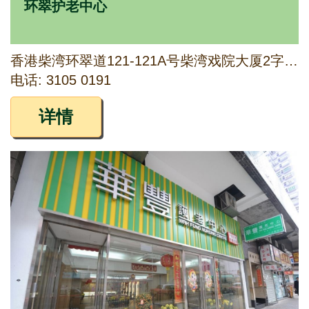
环翠护老中心
香港柴湾环翠道121-121A号柴湾戏院大厦2字楼至4字楼
电话: 3105 0191
详情