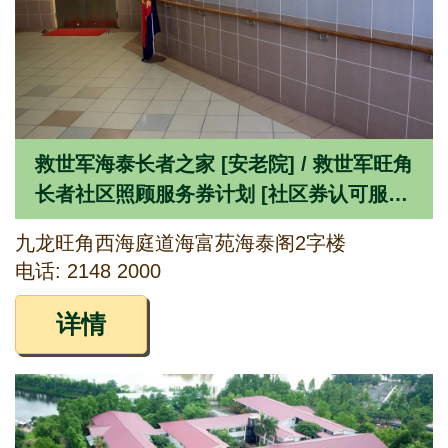
救世军海泰长者之家 [安老院] / 救世军旺角
长者社区照顾服务券计划 [社区券认可服务
单位]
九龙旺角西海庭道海富苑海泰阁2字楼
电话: 2148 2000
详情