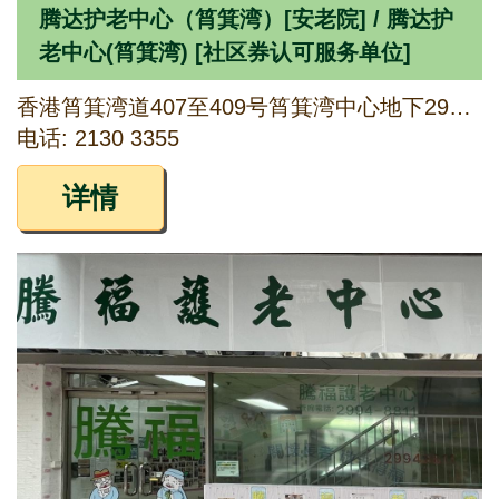
腾达护老中心（筲箕湾）[安老院] / 腾达护
老中心(筲箕湾) [社区券认可服务单位]
香港筲箕湾道407至409号筲箕湾中心地下29、30号铺及1字楼全层
电话: 2130 3355
详情