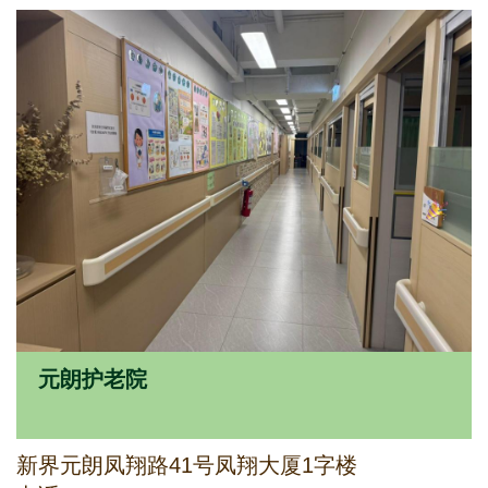
元朗护老院
新界元朗凤翔路41号凤翔大厦1字楼