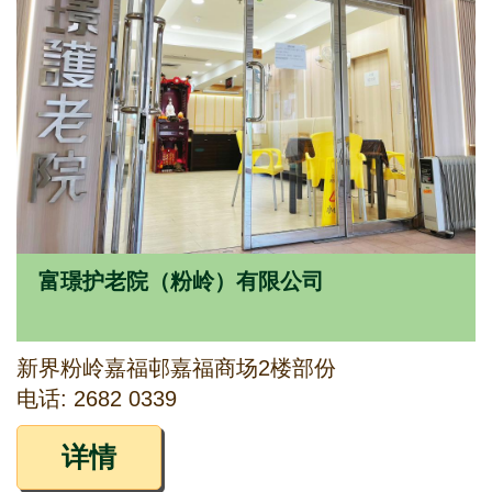
富璟护老院（粉岭）有限公司
新界粉岭嘉福邨嘉福商场2楼部份
电话: 2682 0339
详情