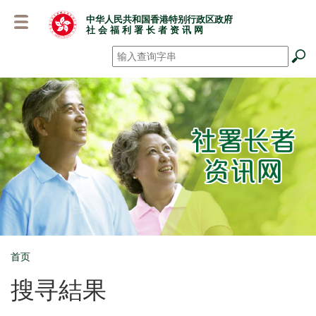
跳
中华人民共和国香港特别行政区政府
至
社 会 福 利 署 长 者 资 讯 网
主
要
搜寻
*
内
容
首页
Breadcrumb
搜寻結果