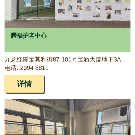
腾福护老中心
九龙红磡宝其利街87-101号宝新大厦地下3A铺、1字楼及2字楼全层
电话: 2994 8811
详情