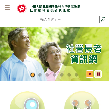
跳
中華人民共和國香港特別行政區政府
至
社 會 福 利 署 長 者 資 訊 網
主
要
搜尋
*
內
容
社署長者資訊網