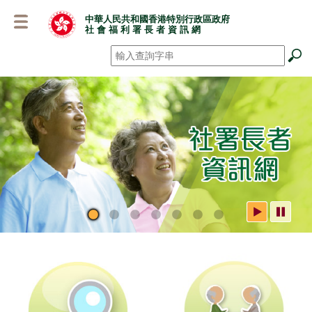
跳
中華人民共和國香港特別行政區政府
至
社 會 福 利 署 長 者 資 訊 網
主
要
搜尋
*
內
容
社署長者資訊網