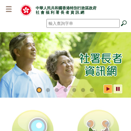
跳
中華人民共和國香港特別行政區政府
至
社 會 福 利 署 長 者 資 訊 網
主
要
搜尋
*
內
容
社署長者資訊網