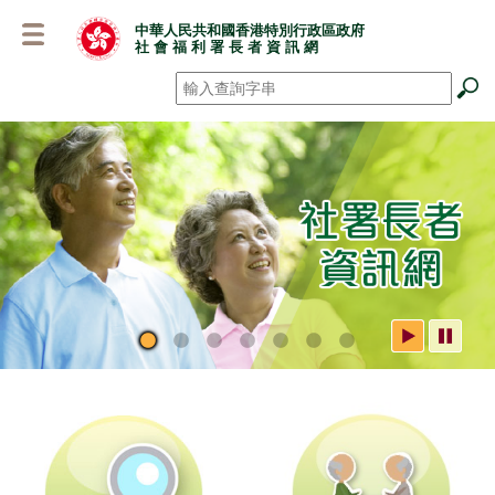
跳
中華人民共和國香港特別行政區政府
至
社 會 福 利 署 長 者 資 訊 網
主
要
搜尋
*
內
容
社署長者資訊網