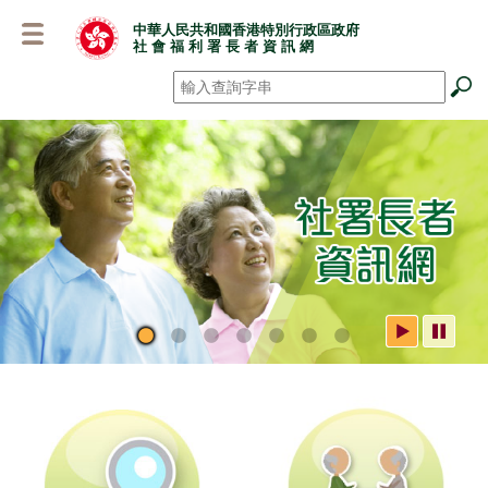
跳
中華人民共和國香港特別行政區政府
至
社 會 福 利 署 長 者 資 訊 網
主
要
搜尋
*
內
容
社署長者資訊網