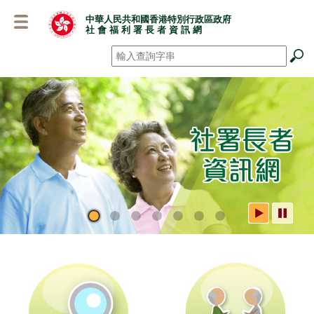
跳
中華人民共和國香港特別行政區政府
至
社 會 福 利 署 長 者 資 訊 網
主
要
搜尋
*
內
容
社署長者資訊網