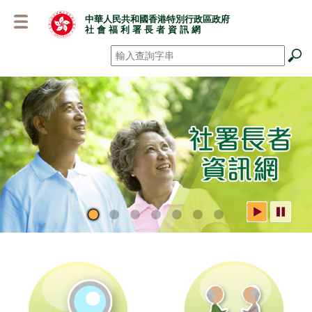
跳
中華人民共和國香港特別行政區政府
至
社 會 福 利 署 長 者 資 訊 網
主
要
搜尋
*
內
容
社署長者資訊網