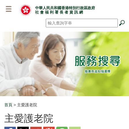
跳
中華人民共和國香港特別行政區政府
至
社 會 福 利 署 長 者 資 訊 網
主
要
搜尋
*
內
容
首頁
> 主愛護老院
Breadcrumb
主愛護老院