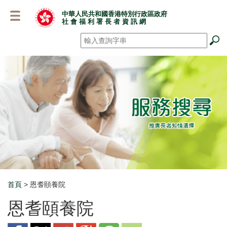
跳
中華人民共和國香港特別行政區政府
至
社 會 福 利 署 長 者 資 訊 網
主
要
搜尋
*
內
容
首頁
> 恩耆頤養院
Breadcrumb
恩耆頤養院