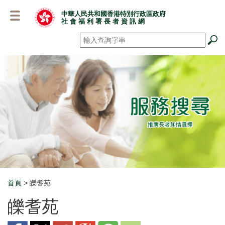
跳
中華人民共和國香港特別行政區政府
至
社 會 福 利 署 長 者 資 訊 網
主
要
搜尋
*
內
容
首頁
> 皪耆苑
Breadcrumb
皪耆苑