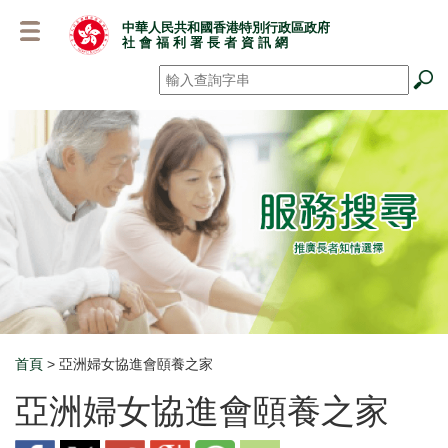
跳
中華人民共和國香港特別行政區政府
至
社 會 福 利 署 長 者 資 訊 網
主
要
搜尋
*
內
容
首頁
> 亞洲婦女協進會頤養之家
Breadcrumb
亞洲婦女協進會頤養之家