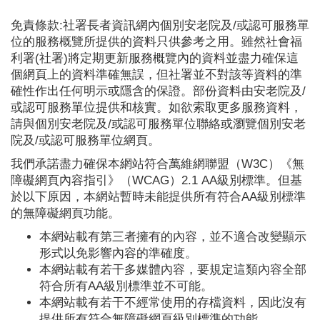
免責條款:社署長者資訊網內個別安老院及/或認可服務單
位的服務概覽所提供的資料只供參考之用。雖然社會福
利署(社署)將定期更新服務概覽內的資料並盡力確保這
個網頁上的資料準確無誤，但社署並不對該等資料的準
確性作出任何明示或隱含的保證。部份資料由安老院及/
或認可服務單位提供和核實。如欲索取更多服務資料，
請與個別安老院及/或認可服務單位聯絡或瀏覽個別安老
院及/或認可服務單位網頁。
我們承諾盡力確保本網站符合萬維網聯盟（W3C）《無
障礙網頁內容指引》（WCAG）2.1 AA級別標準。但基
於以下原因，本網站暫時未能提供所有符合AA級別標準
的無障礙網頁功能。
本網站載有第三者擁有的內容，並不適合改變顯示
形式以免影響內容的準確度。
本網站載有若干多媒體內容，要規定這類內容全部
符合所有AA級別標準並不可能。
本網站載有若干不經常使用的存檔資料，因此沒有
提供所有符合無障礙網頁級別標準的功能。