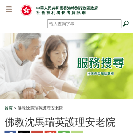
跳
中華人民共和國香港特別行政區政府
至
社 會 福 利 署 長 者 資 訊 網
主
要
搜尋
*
內
容
首頁
> 佛教沈馬瑞英護理安老院
Breadcrumb
佛教沈馬瑞英護理安老院