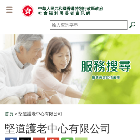
跳
中華人民共和國香港特別行政區政府
至
社 會 福 利 署 長 者 資 訊 網
主
要
搜尋
*
內
容
首頁
> 堅道護老中心有限公司
Breadcrumb
堅道護老中心有限公司