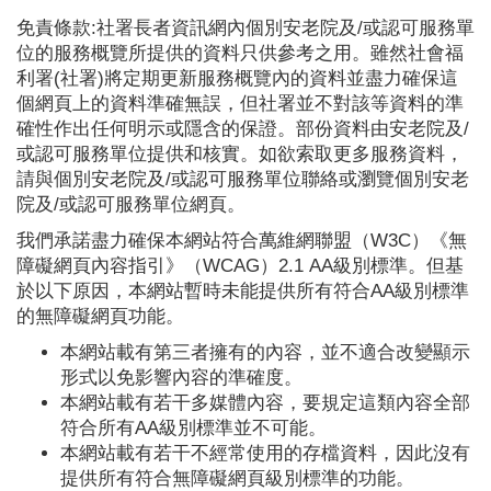
免責條款:社署長者資訊網內個別安老院及/或認可服務單
位的服務概覽所提供的資料只供參考之用。雖然社會福
利署(社署)將定期更新服務概覽內的資料並盡力確保這
個網頁上的資料準確無誤，但社署並不對該等資料的準
確性作出任何明示或隱含的保證。部份資料由安老院及/
或認可服務單位提供和核實。如欲索取更多服務資料，
請與個別安老院及/或認可服務單位聯絡或瀏覽個別安老
院及/或認可服務單位網頁。
我們承諾盡力確保本網站符合萬維網聯盟（W3C）《無
障礙網頁內容指引》（WCAG）2.1 AA級別標準。但基
於以下原因，本網站暫時未能提供所有符合AA級別標準
的無障礙網頁功能。
本網站載有第三者擁有的內容，並不適合改變顯示
形式以免影響內容的準確度。
本網站載有若干多媒體內容，要規定這類內容全部
符合所有AA級別標準並不可能。
本網站載有若干不經常使用的存檔資料，因此沒有
提供所有符合無障礙網頁級別標準的功能。