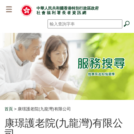
跳
中華人民共和國香港特別行政區政府
至
社 會 福 利 署 長 者 資 訊 網
主
要
搜尋
*
內
容
首頁
> 康璟護老院(九龍灣)有限公司
Breadcrumb
康璟護老院(九龍灣)有限公
司