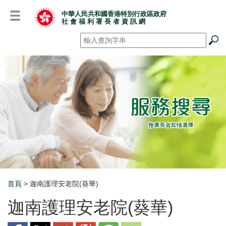
跳
中華人民共和國香港特別行政區政府
至
社 會 福 利 署 長 者 資 訊 網
主
要
搜尋
*
內
容
首頁
> 迦南護理安老院(葵華)
Breadcrumb
迦南護理安老院(葵華)