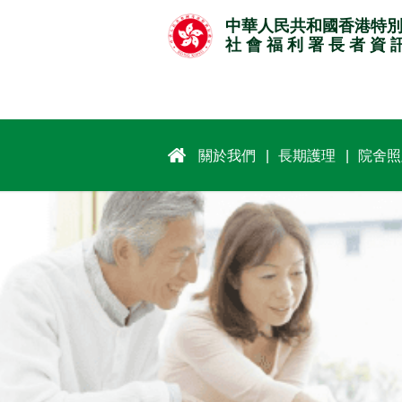
跳
中華人民共和國香港特
至
社 會 福 利 署 長 者 資 
主
要
內
容
關於我們
長期護理
院舍照