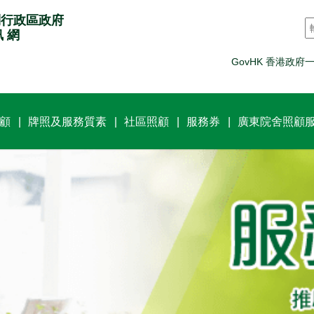
別行政區政府
訊 網
GovHK 香港政府
顧
牌照及服務質素
社區照顧
服務券
廣東院舍照顧