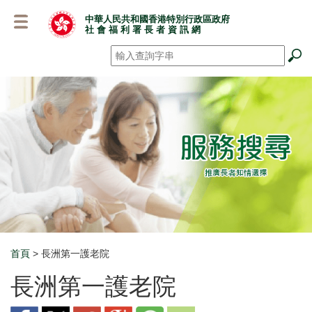
跳
中華人民共和國香港特別行政區政府
至
社 會 福 利 署 長 者 資 訊 網
主
要
搜尋
*
內
容
首頁
> 長洲第一護老院
Breadcrumb
長洲第一護老院