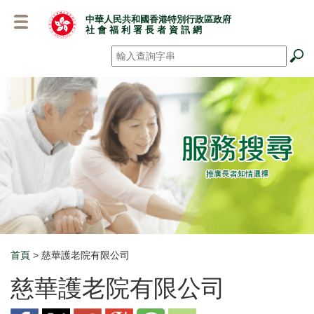
跳
中華人民共和國香港特別行政區政府
至
社 會 福 利 署 長 者 資 訊 網
主
要
搜尋
*
內
容
首頁
> 慈華護老院有限公司
Breadcrumb
慈華護老院有限公司