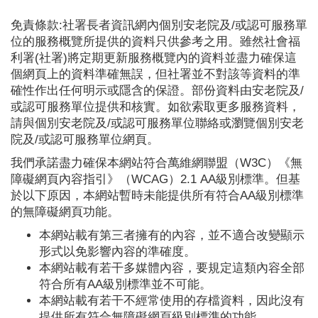
免責條款:社署長者資訊網內個別安老院及/或認可服務單
位的服務概覽所提供的資料只供參考之用。雖然社會福
利署(社署)將定期更新服務概覽內的資料並盡力確保這
個網頁上的資料準確無誤，但社署並不對該等資料的準
確性作出任何明示或隱含的保證。部份資料由安老院及/
或認可服務單位提供和核實。如欲索取更多服務資料，
請與個別安老院及/或認可服務單位聯絡或瀏覽個別安老
院及/或認可服務單位網頁。
我們承諾盡力確保本網站符合萬維網聯盟（W3C）《無
障礙網頁內容指引》（WCAG）2.1 AA級別標準。但基
於以下原因，本網站暫時未能提供所有符合AA級別標準
的無障礙網頁功能。
本網站載有第三者擁有的內容，並不適合改變顯示
形式以免影響內容的準確度。
本網站載有若干多媒體內容，要規定這類內容全部
符合所有AA級別標準並不可能。
本網站載有若干不經常使用的存檔資料，因此沒有
提供所有符合無障礙網頁級別標準的功能。