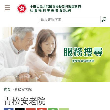
跳
中華人民共和國香港特別行政區政府
至
社 會 福 利 署 長 者 資 訊 網
主
要
搜尋
*
內
容
首頁
> 青松安老院
Breadcrumb
青松安老院