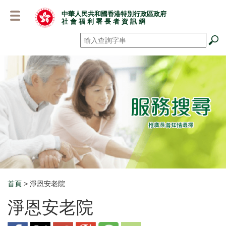
跳
中華人民共和國香港特別行政區政府
至
社 會 福 利 署 長 者 資 訊 網
主
要
搜尋
*
內
容
首頁
> 淨恩安老院
Breadcrumb
淨恩安老院