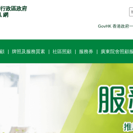
別行政區政府
訊 網
GovHK 香港政府
顧
牌照及服務質素
社區照顧
服務券
廣東院舍照顧