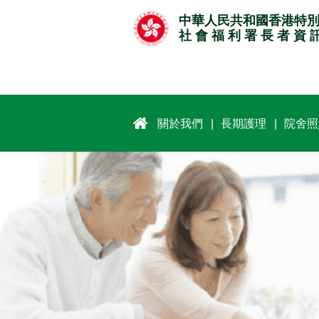
跳
中華人民共和國香港特
至
社 會 福 利 署 長 者 資 
主
要
內
容
關於我們
長期護理
院舍照