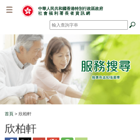
跳
中華人民共和國香港特別行政區政府
至
社 會 福 利 署 長 者 資 訊 網
主
要
搜尋
*
內
容
首頁
> 欣柏軒
Breadcrumb
欣柏軒