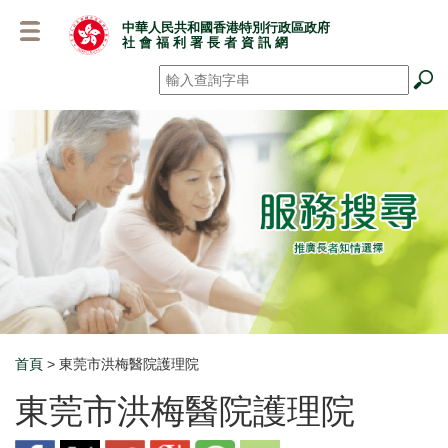
跳
中華人民共和國香港特別行政區政府
至
社 會 福 利 署 長 者 資 訊 網
主
要
搜尋
*
內
容
首頁
> 東莞市洪梅醫院護理院
Breadcrumb
東莞市洪梅醫院護理院