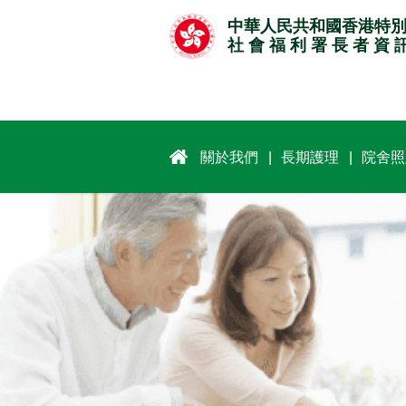
跳
中華人民共和國香港特
至
社 會 福 利 署 長 者 資 
主
要
內
容
關於我們
長期護理
院舍照