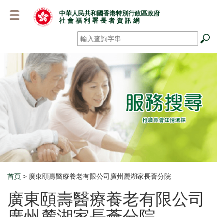
跳
中華人民共和國香港特別行政區政府
至
社 會 福 利 署 長 者 資 訊 網
主
要
搜尋
*
內
容
首頁
> 廣東頤壽醫療養老有限公司廣州麓湖家長薈分院
Breadcrumb
廣東頤壽醫療養老有限公司
廣州麓湖家長薈分院