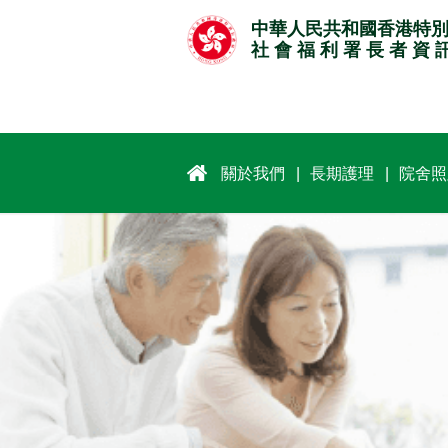
跳
中華人民共和國香港特
至
社 會 福 利 署 長 者 資 
主
要
內
容
關於我們
長期護理
院舍照