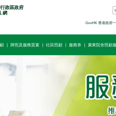
別行政區政府
訊 網
GovHK 香港政府
顧
牌照及服務質素
社區照顧
服務券
廣東院舍照顧