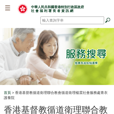
跳
中華人民共和國香港特別行政區政府
至
社 會 福 利 署 長 者 資 訊 網
主
要
搜尋
*
內
容
首頁
> 香港基督教循道衛理聯合教會循道衛理楊震社會服務處青衣
Breadcrumb
護養院
香港基督教循道衛理聯合教