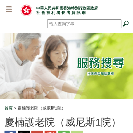
跳
中華人民共和國香港特別行政區政府
至
社 會 福 利 署 長 者 資 訊 網
主
要
搜尋
*
內
容
首頁
> 慶楠護老院（威尼斯1院）
Breadcrumb
慶楠護老院（威尼斯1院）