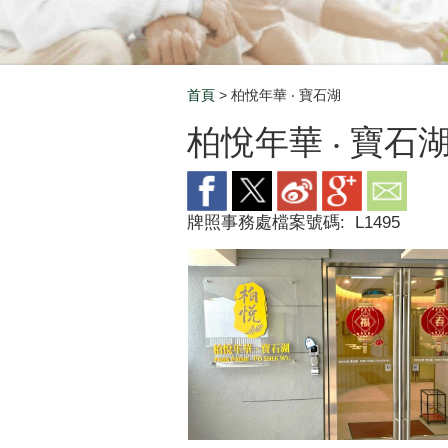
首頁
> 柏悅年華 ‧ 寶石湖
Breadcrumb
柏悅年華 ‧ 寶石
牌照事務處檔案號碼:
L1495