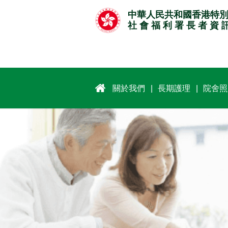
跳
中華人民共和國香港特
至
社 會 福 利 署 長 者 資 
主
要
內
容
關於我們
長期護理
院舍照