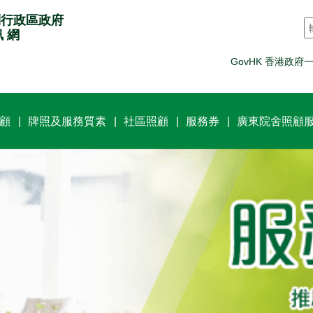
別行政區政府
訊 網
GovHK 香港政府
顧
牌照及服務質素
社區照顧
服務券
廣東院舍照顧