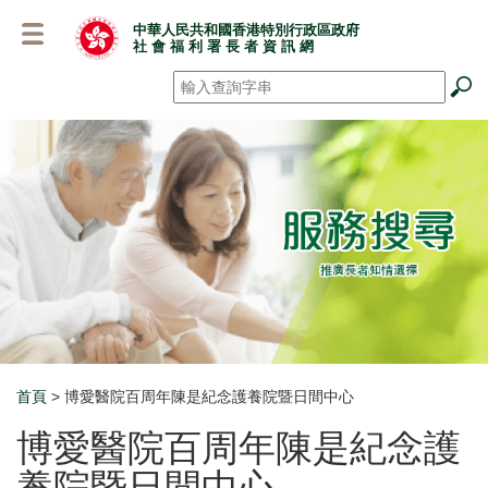
跳
中華人民共和國香港特別行政區政府
至
社 會 福 利 署 長 者 資 訊 網
主
要
搜尋
*
內
容
首頁
> 博愛醫院百周年陳是紀念護養院暨日間中心
Breadcrumb
博愛醫院百周年陳是紀念護
養院暨日間中心