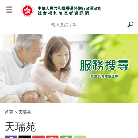
跳
中華人民共和國香港特別行政區政府
至
社 會 福 利 署 長 者 資 訊 網
主
要
搜尋
*
內
容
首頁
> 天瑞苑
Breadcrumb
天瑞苑