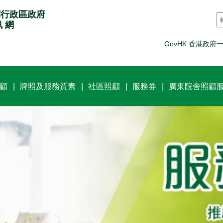
別行政區政府
訊 網
GovHK 香港政府
顧
牌照及服務質素
社區照顧
服務券
廣東院舍照顧