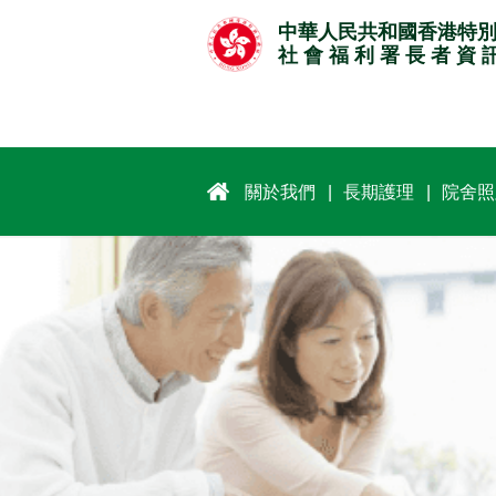
跳
中華人民共和國香港特
至
社 會 福 利 署 長 者 資 
主
要
內
容
關於我們
長期護理
院舍照