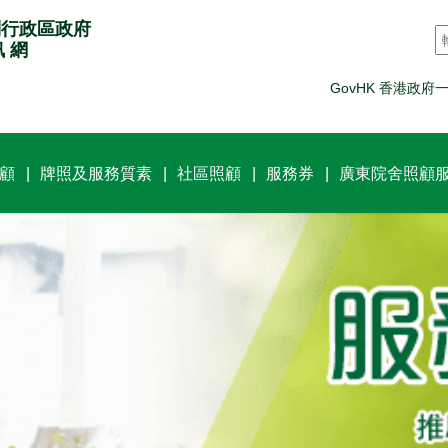
別行政區政府
訊 網
GovHK 香港政府
顧
牌照及服務質素
社區照顧
服務券
廣東院舍照顧