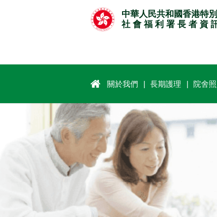
跳
中華人民共和國香港特
至
社 會 福 利 署 長 者 資 
主
要
內
容
關於我們
長期護理
院舍照