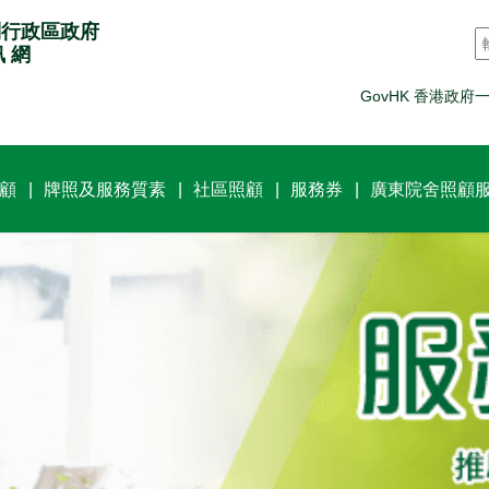
別行政區政府
訊 網
GovHK 香港政府
顧
牌照及服務質素
社區照顧
服務券
廣東院舍照顧