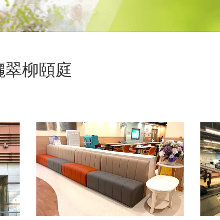
儷翠柳頤庭