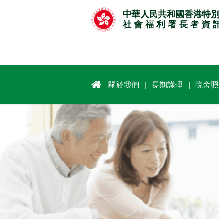
跳
中華人民共和國香港特
至
社 會 福 利 署 長 者 資 
主
要
內
容
關於我們
長期護理
院舍照