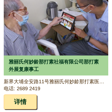
雅丽氏何妙龄那打素社福有限公司那打素
外展复康事工
新界大埔全安路11号雅丽氏何妙龄那打素医院J座1楼50室
电话: 2689 2419
详情