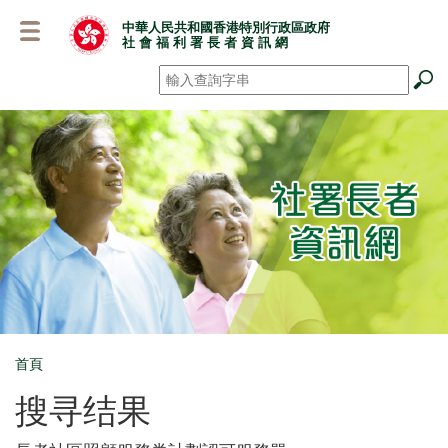
跳
中華人民共和國香港特別行政區政府
至
社 會 福 利 署 長 者 資 訊 網
主
要
搜尋
*
內
容
首頁
Breadcrumb
搜寻结果