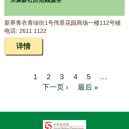
乐康龄社区照顾服务
新界青衣青绿街1号伟景花园商场一楼112号铺
电话: 2611 1122
详情
Page
1
Page
2
Page
3
Page
4
Page
5
…
Pagination
Next
下一页 ›
Last
最后 »
page
page